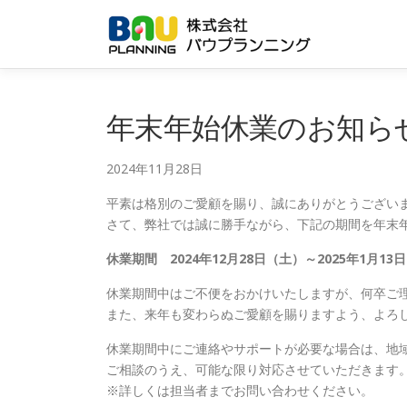
コ
ン
テ
ン
ツ
へ
年末年始休業のお知ら
ス
キ
2024年11月28日
ッ
プ
平素は格別のご愛顧を賜り、誠にありがとうござい
さて、弊社では誠に勝手ながら、下記の期間を年末
休業期間
2024年12月28日（土）～2025年1月13
休業期間中はご不便をおかけいたしますが、何卒ご
また、来年も変わらぬご愛顧を賜りますよう、よろ
休業期間中にご連絡やサポートが必要な場合は、地
ご相談のうえ、可能な限り対応させていただきます
※詳しくは担当者までお問い合わせください。