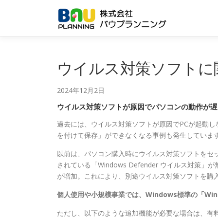
コ
ン
テ
ン
ツ
へ
ウイルス対策ソフトに
ス
キ
2024年12月2日
ッ
プ
ウイルス対策ソフトが原因でパソコンの動作が遅
過去には、ウイルス対策ソフトが原因でPCが起動
を付けて保存」ができなくなる事例も発生していま
以前は、パソコン購入時にウイルス対策ソフトをセッ
されている「Windows Defender ウイル
が増加。これにより、別途ウイルス対策ソフトを購
個人使用や小規模事業では、Windows標準の「Win
ただし、以下のような追加機能が必要な場合は、有