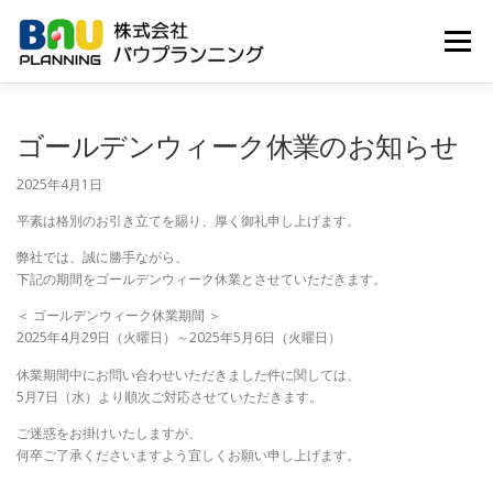
コ
ン
メニュー
テ
ン
ツ
へ
HOME
会社概要
お知らせ
求人情報
ゴールデンウィーク休業のお知らせ
ス
キ
2025年4月1日
ッ
プ
個人情報保護
平素は格別のお引き立てを賜り、厚く御礼申し上げます。
弊社では、誠に勝手ながら、
下記の期間をゴールデンウィーク休業とさせていただきます。
＜ ゴールデンウィーク休業期間 ＞
2025年4月29日（火曜日）～2025年5月6日（火曜日）
休業期間中にお問い合わせいただきました件に関しては、
5月7日（水）より順次ご対応させていただきます。
ご迷惑をお掛けいたしますが、
何卒ご了承くださいますよう宜しくお願い申し上げます。